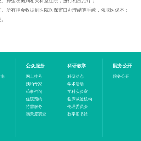
证、押金收据到相关科室住院，进行相应治疗；
证、所有押金收据到医院医保窗口办理结算手续，领取医保本；
院。
公众服务
科研教学
院务公开
指南
网上挂号
科研动态
院务公开
预约专家
学术活动
药事咨询
学科实验室
住院预约
临床试验机构
特需服务
伦理委员会
满意度调查
数字图书馆