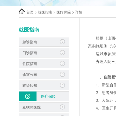
首页
>
就医指南
>
医疗保险
> 详情
就医指南
根据《山西
急诊指南
案实施细则（试
门诊指南
运城市参加
办理入院三
住院指南
诊室分布
一、住院登
1、新型合
转诊须知
2、患者身
医疗保险
3、入院证
互联网医院
4、医生开