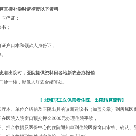
算直接补偿时请携带以下资料
作医疗证；
议书；
；
份证户口本和领款人身份证；
单。
患者出院时，医院提供资料回各地新农合办报销
门诊一楼，影像大厅农合结算处。
〖城镇职工医保患者住院、出院结算流程〗
医疗本、单位介绍信及医院出具的诊断建议书（加盖公章）到所属医
证在医院入院窗口预交押金2000元办理住院手续，
证、押金收据及医保中心的住院通知单到住院医保窗口审核、确认、