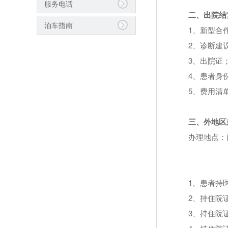
服务电话
二、出院结
泊车指南
1、新型合
2、诊断建
3、出院证
4、患者身
5、费用清
三、外地区
办理地点：
1、患者持
2、持住院
3、持住院