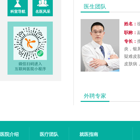
医生团队
科室导航
名医风采
姓名：
职称：
专长：
炎，银
疑难皮
皮肤病
外聘专家
医院介绍
医疗团队
就医指南