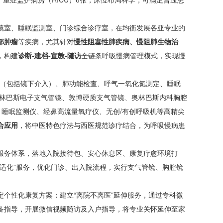
镜室、睡眠监测室、门诊综合诊疗室，在均衡发展各亚专业的
部肿瘤
等疾病，尤其针对
慢性阻塞性肺疾病、慢阻肺生物治
，构建
诊断-建档-宣教-随访
全链条呼吸慢病管理模式，实现慢
疗（包括镜下介入）、肺功能检查、呼气一氧化氮测定、睡眠
奥林巴斯电子支气管镜、敦博硬质支气管镜、奥林巴斯内科胸腔
睡眠监测仪、经鼻高流量氧疗仪、无创/有创呼吸机等高精尖
合应用
，将中医特色疗法与西医规范诊疗结合，为呼吸慢病患
服务体系，落地入院接待包、安心休息区、康复疗愈环境打
舒适化”服务，优化门诊、出入院流程，实行支气管镜、胸腔镜
个性化康复方案；建立“离院不离医”延伸服务，通过专科微
备指导，开展微信视频随访及入户指导，将专业关怀延伸至家