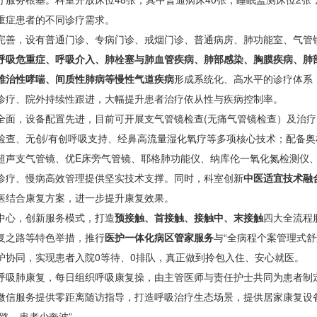
重症患者的不同诊疗需求。
完善，设有普通门诊、专病门诊、戒烟门诊、普通病房、肺功能室、气管
呼吸危重症、呼吸介入、肺栓塞与肺血管疾病、肺部感染、胸膜疾病、肺
难治性哮喘、间质性肺病等慢性气道疾病
形成系统化、高水平的诊疗体系
诊疗、院外持续性跟进，大幅提升患者治疗依从性与疾病控制率。
全面，设备配置先进，目前可开展支气管镜检查(无痛气管镜检查）及治
检查、无创/有创呼吸支持、经鼻高流量湿化氧疗等多项核心技术；配备
超声支气管镜、优E床旁气管镜、耶格肺功能仪、纳库伦一氧化氮检测仪、
诊疗、慢病高效管理提供坚实技术支撑。同时，科室创新
中医适宜技术融
医结合康复方案，进一步提升康复效果。
中心，创新服务模式，打造
预接触、首接触、接触中、末接触
四大全流程
复之路等特色举措，推行
医护一体化病区管家服务
与“全病程个案管理式
护协同，实现患者入院0等待、0排队，真正做到拎包入住、安心就医。
呼吸肺康复，每日组织呼吸康复操，由主管医师与责任护士共同为患者制定
微信服务提供零距离随访指导，打造呼吸治疗生态场景，提供居家康复设
路，患者少奔波”。